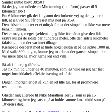
Samlet sluttid blev: 39:50 !
Så det jeg kan udlede er: Min træning (min form) passer til 5
kilometer løb !
Fra 6 kilometer gik det langsomt den forkerte vej og det pynter kun
lidt, at jeg ved 9K får presset mig ned på 3:59.
Den sidste kilometer er et udtryk for, at der simpelthen ikke var mere
benzin i tanken…
Det er meget, meget sjældent at jeg ikke formår at give den lidt
ekstra kul på de sidste par hundrede meter, ofte den sidste kilometer
faktisk…, men der var intet tilbage.
Kæmpede desperat med at finde noget ekstra ilt på de sidste 1000 m.
Med sølle 300 m igen, kunne jeg mærke at der ganske simpelt ikke
var mere tilbage, hvor gerne jeg end ville.
Så alt i alt er jeg tilfreds.
Jeg fik min tid under de 40 minutter, som jeg ville og jeg har fået
noget formiddabelt effektiv træning ud af det.
Dagen i morgen er det så kun en let lille tur, for at promovere
restitutionen.
Glæder mig allerede til Nike Marathon Test 2, som er på 15
kilometer og hvor jeg satser på at holde samme km. snittid som på
10’eren i dag.