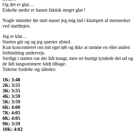
Og det er glat…
Enkelte steder er banen faktisk meget glat !
Nogle minutter før start maser jeg mig ind i klumpen af mennesker
ved startlinjen.
Jeg er klar…
Starten går og og jeg spæner afsted.
Kun koncentreret om mit eget løb og ikke at ramme en eller anden
forhindring undervejs.
Særligt i starten var der lidt trangt, men ret hurtigt tyndede det ud og
de lidt langsommere faldt tilbage.
Tiderne fordelte sig således:
1K: 3:48
2K: 3:55
3K: 3:55
4K: 3:59
5K: 3:59
6K: 4:00
7K: 4:05
8K: 4:05
9K: 3:59
10K: 4:02