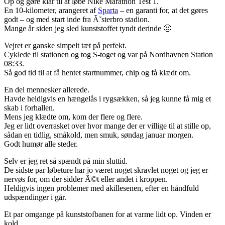
Op og gøre klar til at løbe Nike Marathon Test 1.
En 10-kilometer, arangeret af
Sparta
– en garanti for, at det gøres
godt – og med start inde fra Ã˜sterbro stadion.
Mange år siden jeg sled kunststoffet tyndt derinde 🙂
Vejret er ganske simpelt tæt på perfekt.
Cyklede til stationen og tog S-toget og var på Nordhavnen Station
08:33.
Så god tid til at få hentet startnummer, chip og få klædt om.
En del mennesker allerede.
Havde heldigvis en hængelås i rygsækken, så jeg kunne få mig et
skab i forhallen.
Mens jeg klædte om, kom der flere og flere.
Jeg er lidt overrasket over hvor mange der er villige til at stille op,
sådan en tidlig, småkold, men smuk, søndag januar morgen.
Godt humør alle steder.
Selv er jeg ret så spændt på min sluttid.
De sidste par løbeture har jo været noget skravlet noget og jeg er
nervøs for, om der sidder Ã©t eller andet i kroppen.
Heldigvis ingen problemer med akillesenen, efter en håndfuld
udspændinger i går.
Et par omgange på kunststofbanen for at varme lidt op. Vinden er
kold…