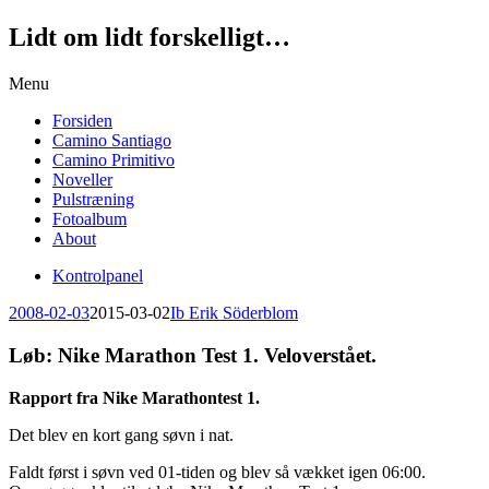
Lidt om lidt forskelligt…
Skip
Menu
to
Forsiden
content
Camino Santiago
Camino Primitivo
Noveller
Pulstræning
Fotoalbum
About
Kontrolpanel
2008-02-03
2015-03-02
Ib Erik Söderblom
Løb: Nike Marathon Test 1. Veloverstået.
Rapport fra Nike Marathontest 1.
Det blev en kort gang søvn i nat.
Faldt først i søvn ved 01-tiden og blev så vækket igen 06:00.