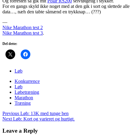
Og forresten så gik mit
Polar RS200
selvfølgelig i stykker.
For en gangs skyld ikke noget med at den gik i sort og slettede alle
data…, næh den tabte såmænd en trykknap… (???)
—
Nike Marathon test 2
Nike Marathon test 3
.
Del dette:
Løb
Konkurrence
Løb
Løbetræning
Marathon
Træning
Post
Previous
Løb: 13K med tunge ben
navigation
Next
Løb: Kort og varieret og hurtigt.
Leave a Reply