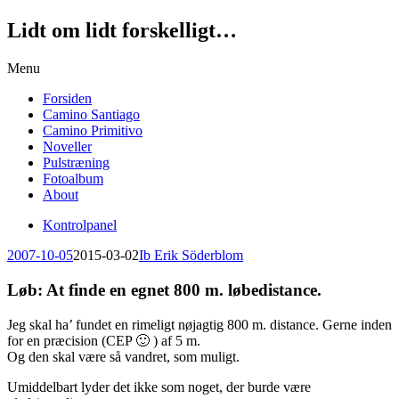
Lidt om lidt forskelligt…
Skip
Menu
to
Forsiden
content
Camino Santiago
Camino Primitivo
Noveller
Pulstræning
Fotoalbum
About
Kontrolpanel
2007-10-05
2015-03-02
Ib Erik Söderblom
Løb: At finde en egnet 800 m. løbedistance.
Jeg skal ha’ fundet en rimeligt nøjagtig 800 m. distance. Gerne inden
for en præcision (CEP 🙂 ) af 5 m.
Og den skal være så vandret, som muligt.
Umiddelbart lyder det ikke som noget, der burde være