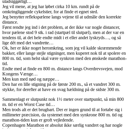
uladsiggørligt…
Jeg vil mene, at jeg har løbet cirka 10 km. rundt på de
omkringliggende cykelstier, for at finde et egnet sted.
Jeg benytter reflekspælene langs vejene til at udmåle den korrekte
distance.
Først rendte jeg ind i det problem, at der ikke var nogle distancer,
hvor pælene stod 9 stk. i rad (startpæl til slutpæl), men at der var en
tendens til, at det hele endte midt i et eller andet lyskryds…, og så
lige dét med det vandrette…
Ok, her er ikke noget heromkring, som jeg vil kalde skræmmende
bakker, eller lange stejle stigninger, men kuperet nok til at spolere en
800 m. tid, som helst skal være synkron med den ønskede marathon-
tid.
Endte med at finde en 800 m. distance langs Overdrevsvejen, mod
Kongens Vænge…
Men kun med nød og næppe…
Den har en lille stigning på de første 200 m., så et vandret 300 m.
stykke, for derefter at have en svag hældning på de sidste 300 m.
Sammenlagt er slutpunkt nok 1½ meter over startpunkt, så min 800
m. tid er en Worst Case tid…
Men trods alt er det brugbart. Der er ingen grund til at fortabe sig i
millimeter præcision, da systemet med den synkrone 800 m. tid og
marathon-tiden kun er groft vejledende.
Copenhagen Marathon er absolut ikke særlig vandret og har nogle