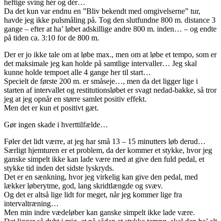
heftige sving hér og dér…
Da det kun var endnu en ”Bliv bekendt med omgivelserne” tur,
havde jeg ikke pulsmåling på. Tog den slutfundne 800 m. distance 3
gange – efter at ha’ løbet adskillige andre 800 m. inden… – og endte
på tiden ca. 3:10 for de 800 m.
Der er jo ikke tale om at løbe max., men om at løbe et tempo, som er
det maksimale jeg kan holde på samtlige intervaller… Jeg skal
kunne holde tempoet alle 4 gange her til start…
Specielt de første 200 m. er småseje…, men da det ligger lige i
starten af intervallet og restitutionsløbet er svagt nedad-bakke, så tror
jeg at jeg opnår en større samlet positiv effekt.
Men det er kun et positivt gæt.
Gør ingen skade i hverttilfælde…
Føler det lidt værre, at jeg har små 13 – 15 minutters løb derud…
Særligt hjemturen er et problem, da der kommer et stykke, hvor jeg
ganske simpelt ikke kan lade være med at give den fuld pedal, et
stykke tid inden det sidste lyskryds.
Det er en sænkning, hvor jeg virkelig kan give den pedal, med
lækker løberytme, god, lang skridtlængde og svæv.
Og det er altså lige lidt for meget, når jeg kommer lige fra
intervaltræning…
Men min indre vædeløber kan ganske simpelt ikke lade være.