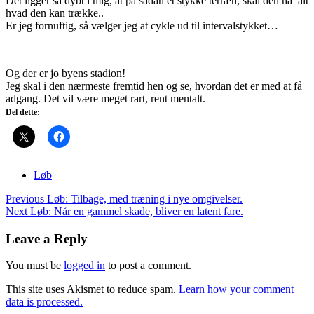
Det ligger så dybt i mig, at på sådan et stykke terræn, skal den ha’ alt
hvad den kan trække..
Er jeg fornuftig, så vælger jeg at cykle ud til intervalstykket…
Og der er jo byens stadion!
Jeg skal i den nærmeste fremtid hen og se, hvordan det er med at få
adgang. Det vil være meget rart, rent mentalt.
Del dette:
Løb
Post
Previous
Løb: Tilbage, med træning i nye omgivelser.
navigation
Next
Løb: Når en gammel skade, bliver en latent fare.
Leave a Reply
You must be
logged in
to post a comment.
This site uses Akismet to reduce spam.
Learn how your comment
data is processed.