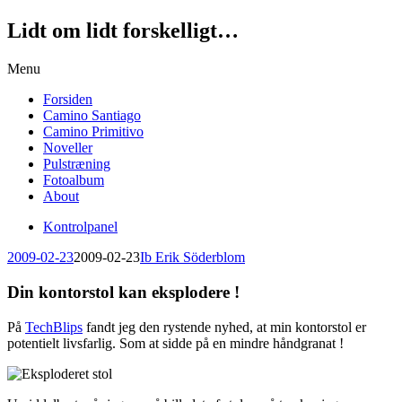
Lidt om lidt forskelligt…
Skip
Menu
to
Forsiden
content
Camino Santiago
Camino Primitivo
Noveller
Pulstræning
Fotoalbum
About
Kontrolpanel
2009-02-23
2009-02-23
Ib Erik Söderblom
Din kontorstol kan eksplodere !
På
TechBlips
fandt jeg den rystende nyhed, at min kontorstol er
potentielt livsfarlig. Som at sidde på en mindre håndgranat !