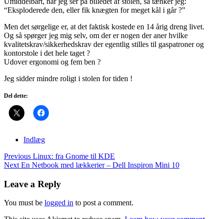
Umiddelbart, når jeg ser på billedet af stolen, så tænker jeg:
“Eksploderede den, eller fik knægten for meget kål i går ?”
Men det sørgelige er, at det faktisk kostede en 14 årig dreng livet.
Og så spørger jeg mig selv, om der er nogen der aner hvilke
kvalitetskrav/sikkerhedskrav der egentlig stilles til gaspatroner og
kontorstole i det hele taget ?
Udover ergonomi og fem ben ?
Jeg sidder mindre roligt i stolen for tiden !
Del dette:
Indlæg
Post
Previous
Linux: fra Gnome til KDE
navigation
Next
En Netbook med lækkerier – Dell Inspiron Mini 10
Leave a Reply
You must be
logged in
to post a comment.