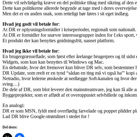
Dette vil selvfølgelig kræve en del politiske tiltag med sikring af de
Dette kan politikerne allerede begynde at tage med i deres overvejelser
Men det er en anden snak, som retteligt bør føres i sit eget indlæg.
Hvad jeg godt vil betale for
:
At DR er oplysningsformidler i kriseperioder, regionalt som nationalt.
At DR er formidler for snævre interessegrupper inden for f.eks sport, 
Et produkt der kan benyttes gnidningsfrit, uanset platform.
Hvad jeg ikke vil betale for
:
En brugergrænseflade, som først efter årelange brugerpres og til sidst e
Widgets, som kun kan benyttes til Windows og Mac.
En debatside, hvor det fremover kun bliver DR selv, som bestemmer 
DR Update, som reelt er en tynd “sådan en ting må vi også ha'” kopi
Netradio, hvor lederne ønskede at nedlægge Soft-kanalen og hvor der 
sving…)
De dele af DR, som blot leverer den mainstreamvare, jeg kan få alle an
Byggeprojekter, som er affødt af et overoppustet selvbillede og inkomp
En analogi:
DR er som MSN, fyldt med overflødig farvelade og poppet plidder plad
Lad DR blive Google-strømlinet i stedet for !
Del dette: