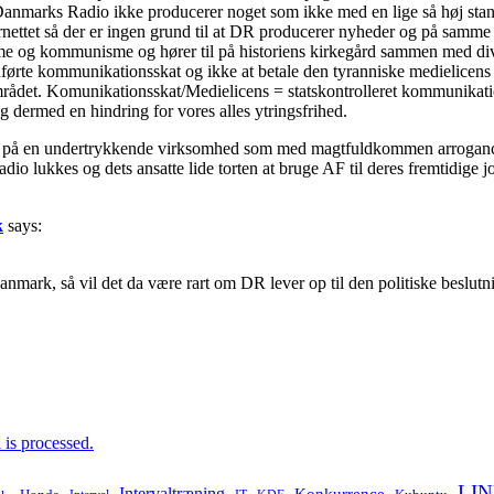
t Danmarks Radio ikke producerer noget som ikke med en lige så høj st
nternettet så der er ingen grund til at DR producerer nyheder og på sam
sme og kommunisme og hører til på historiens kirkegård sammen med div
dførte kommunikationsskat og ikke at betale den tyranniske medielicens s
et. Komunikationsskat/Medielicens = statskontrolleret kommunikation o
dermed en hindring for vores alles ytringsfrihed.
e på en undertrykkende virksomhed som med magtfuldkommen arrogance
dio lukkes og dets ansatte lide torten at bruge AF til deres fremtidige
k
says:
nmark, så vil det da være rart om DR lever op til den politiske beslu
is processed.
LI
Intervaltræning
Konkurrence