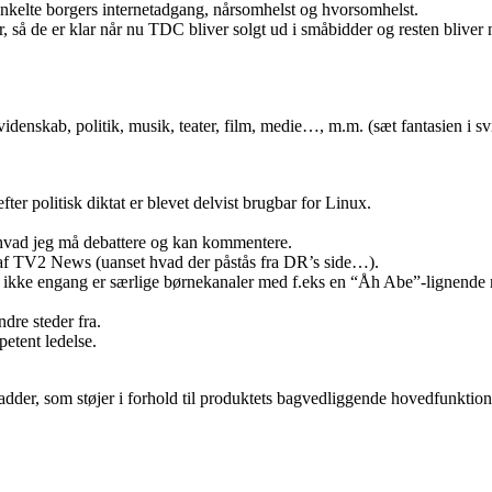
n enkelte borgers internetadgang, nårsomhelst og hvorsomhelst.
, så de er klar når nu TDC bliver solgt ud i småbidder og resten bliver n
videnskab, politik, musik, teater, film, medie…, m.m. (sæt fantasien i 
fter politisk diktat er blevet delvist brugbar for Linux.
hvad jeg må debattere og kan kommentere.
 af TV2 News (uanset hvad der påstås fra DR’s side…).
ikke engang er særlige børnekanaler med f.eks en “Åh Abe”-lignende mu
dre steder fra.
etent ledelse.
der, som støjer i forhold til produktets bagvedliggende hovedfunktiona