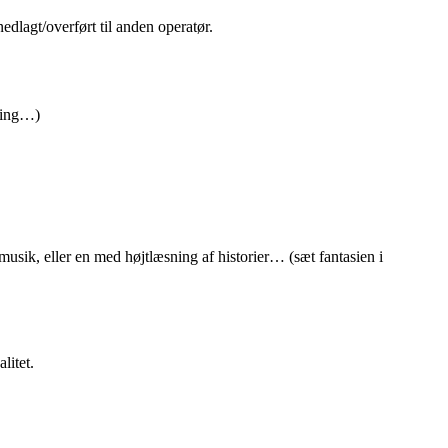
edlagt/overført til anden operatør.
sving…)
sik, eller en med højtlæsning af historier… (sæt fantasien i
litet.