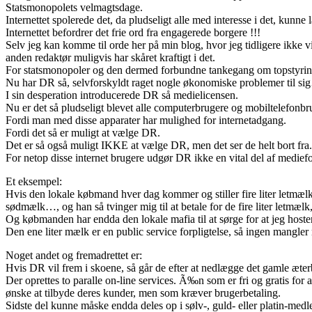
Statsmonopolets velmagtsdage.
Internettet spolerede det, da pludseligt alle med interesse i det, kunne 
Internettet befordrer det frie ord fra engagerede borgere !!!
Selv jeg kan komme til orde her på min blog, hvor jeg tidligere ikke vil
anden redaktør muligvis har skåret kraftigt i det.
For statsmonopoler og den dermed forbundne tankegang om topstyrin
Nu har DR så, selvforskyldt raget nogle økonomiske problemer til s
I sin desperation introducerede DR så medielicensen.
Nu er det så pludseligt blevet alle computerbrugere og mobiltelefonbr
Fordi man med disse apparater har mulighed for internetadgang.
Fordi det så er muligt at vælge DR.
Det er så også muligt IKKE at vælge DR, men det ser de helt bort fra.
For netop disse internet brugere udgør DR ikke en vital del af mediefo
Et eksempel:
Hvis den lokale købmand hver dag kommer og stiller fire liter letmælk
sødmælk…, og han så tvinger mig til at betale for de fire liter letmælk
Og købmanden har endda den lokale mafia til at sørge for at jeg host
Den ene liter mælk er en public service forpligtelse, så ingen mangler
Noget andet og fremadrettet er:
Hvis DR vil frem i skoene, så går de efter at nedlægge det gamle æter
Der oprettes to paralle on-line services. Ã‰n som er fri og gratis fo
ønske at tilbyde deres kunder, men som kræver brugerbetaling.
Sidste del kunne måske endda deles op i sølv-, guld- eller platin-me