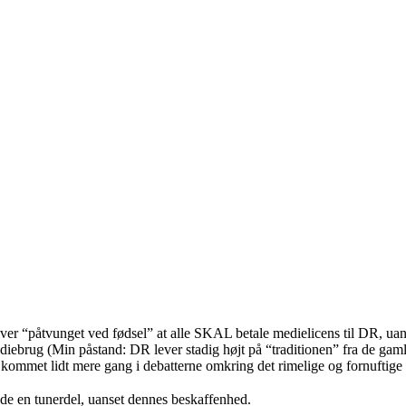
“påtvunget ved fødsel” at alle SKAL betale medielicens til DR, uanset 
iebrug (Min påstand: DR lever stadig højt på “traditionen” fra de gam
 kommet lidt mere gang i debatterne omkring det rimelige og fornuftige 
ende en tunerdel, uanset dennes beskaffenhed.