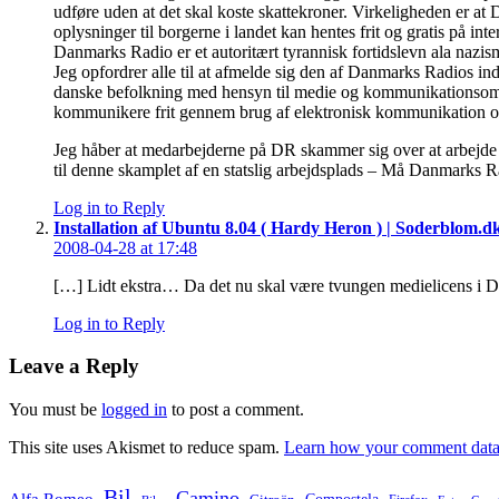
udføre uden at det skal koste skattekroner. Virkeligheden er a
oplysninger til borgerne i landet kan hentes frit og gratis på i
Danmarks Radio er et autoritært tyrannisk fortidslevn ala nazi
Jeg opfordrer alle til at afmelde sig den af Danmarks Radios in
danske befolkning med hensyn til medie og kommunikationsområd
kommunikere frit gennem brug af elektronisk kommunikation og 
Jeg håber at medarbejderne på DR skammer sig over at arbejd
til denne skamplet af en statslig arbejdsplads – Må Danmarks Ra
Log in to Reply
Installation af Ubuntu 8.04 ( Hardy Heron ) | Soderblom.d
2008-04-28 at 17:48
[…] Lidt ekstra… Da det nu skal være tvungen medielicens i Da
Log in to Reply
Leave a Reply
You must be
logged in
to post a comment.
This site uses Akismet to reduce spam.
Learn how your comment data 
Bil
Camino