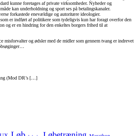
andard kunne foretages af private virksomheder. Nyheder og
me måde kan underholdning og sport ses på betalingskanaler.
erse forkastede enevældige og autoritære ideologier.
om er indført af politikere som tydeligvis kun har foragt overfor den
g er en hindring for den enkeltes borgers frihed til at
 misforvalter og ødsler med de midler som gennem tvang er indrevet
 jobsøginger…
tning (Mod DR’s […]
Løb
Løbetræning
NUX
Marathon