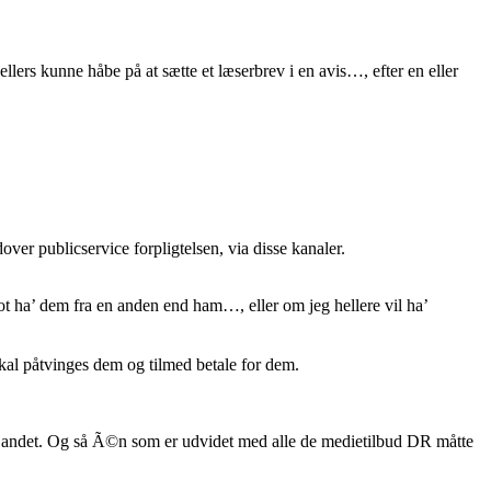
ellers kunne håbe på at sætte et læserbrev i en avis…, efter en eller
ver publicservice forpligtelsen, via disse kanaler.
ot ha’ dem fra en anden end ham…, eller om jeg hellere vil ha’
skal påtvinges dem og tilmed betale for dem.
ntet andet. Og så Ã©n som er udvidet med alle de medietilbud DR måtte