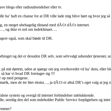
lave blogs eller radioudsendelser eller tv.
le ha’ haft en chanse for at DR ville lade mig blive hørt og hvor jeg så 
g, en meget ubehagelig tilstand med dÃ©t dÃ©r internet.
ig…, og ikke et ord om indeklimaet….
ugere også, som skal bløde til DR.
rbruget og det er desuden DR selv, som selvvalgt udsender tjenester, udo
 på mit dørtrin, uden at spørge om jeg overhovedet vil ha’ dem, eller bl
, så har vi hvad DR foretager sig !!!
er op med pengene.
 mælk, men de tre liter ekstra…, ja dÃ©t er altså DR’s eget valg at jeg 
bårne system og overgå til internet forbindelser udelukkende.
r alle, nemlig den del som indeholder Public Service forpligtelsen og i
dlemmer?