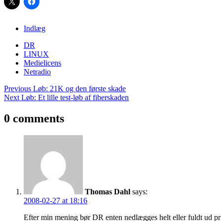
Indlæg
DR
LINUX
Medielicens
Netradio
Post
Previous
Løb: 21K og den første skade
navigation
Next
Løb: Et lille test-løb af fiberskaden
0 comments
Thomas Dahl
says:
2008-02-27 at 18:16
Efter min mening bør DR enten nedlægges helt eller fuldt ud priv