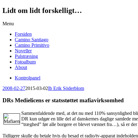
Lidt om lidt forskelligt…
Skip
Menu
to
Forsiden
content
Camino Santiago
Camino Primitivo
Noveller
Pulstræning
Fotoalbum
About
Kontrolpanel
2008-02-27
2015-03-02
Ib Erik Söderblom
DRs Medielicens er statsstøttet mafiavirksomhed
Sammenfaldende med, at det nu med 110% sansynlighed bliver 
DR kun udgør en lille del af danskernes daglige samlede med
“træghed” før alle borgere er blevet vænnet fra…), så er der
Tidligere skulle du betale hvis du besad et radio/tv-apparat indehold