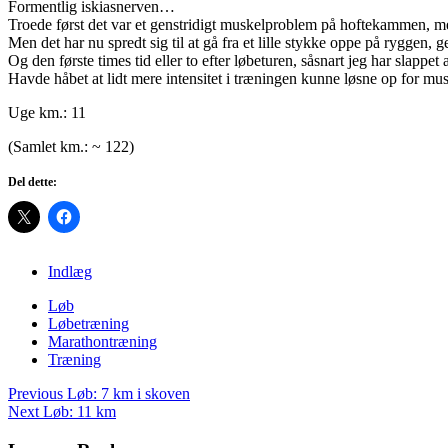
Formentlig iskiasnerven…
Troede først det var et genstridigt muskelproblem på hoftekammen, med
Men det har nu spredt sig til at gå fra et lille stykke oppe på ryggen, 
Og den første times tid eller to efter løbeturen, såsnart jeg har slappet
Havde håbet at lidt mere intensitet i træningen kunne løsne op for m
Uge km.: 11
(Samlet km.: ~ 122)
Del dette:
Indlæg
Løb
Løbetræning
Marathontræning
Træning
Post
Previous
Løb: 7 km i skoven
navigation
Next
Løb: 11 km