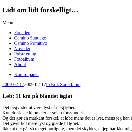
Lidt om lidt forskelligt…
Skip
Menu
to
Forsiden
content
Camino Santiago
Camino Primitivo
Noveller
Pulstræning
Fotoalbum
About
Kontrolpanel
2009-02-17
2009-02-17
Ib Erik Söderblom
Løb: 11 km på blandet isglat
Det begynder at være lyst når jeg løber.
Kun de sidste kilometer er solen forsvundet.
Og det gør en markant forskel, at løbe mens det er lyst, mens jeg kan
Det giver lidt mere lyst og glæde til løbet.
Ikke at det går så meget hurtigere, men det skyldes, at jeg har fået mi