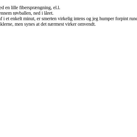
 en lille fibersprængning, el.l.
gennem røvballen, ned i låret.
 af i et enkelt minut, er smerten virkelig intens og jeg humper forpint run
usklerne, men synes at det nærmest virker omvendt.