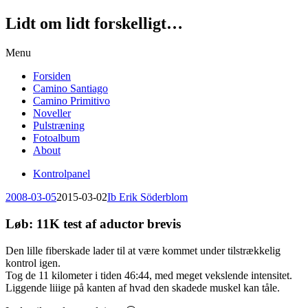
Lidt om lidt forskelligt…
Skip
Menu
to
Forsiden
content
Camino Santiago
Camino Primitivo
Noveller
Pulstræning
Fotoalbum
About
Kontrolpanel
2008-03-05
2015-03-02
Ib Erik Söderblom
Løb: 11K test af aductor brevis
Den lille fiberskade lader til at være kommet under tilstrækkelig
kontrol igen.
Tog de 11 kilometer i tiden 46:44, med meget vekslende intensitet.
Liggende liiige på kanten af hvad den skadede muskel kan tåle.