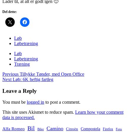
Lader til, at alt er godt igen 🙂
Del dette:
Løb
Løbetræning
Løb
Løbetræning
Træning
Post
Previous
Tillykke Tønder, med Open Office
navigation
Next
Løb: 6K heftig fartleg
Leave a Reply
You must be
logged in
to post a comment.
This site uses Akismet to reduce spam.
Learn how your comment
data is processed.
Bil
Camino
Alfa Romeo
Compostela
Citroën
Firefox
Biler
Foto