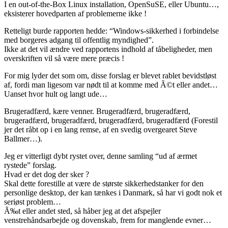
I en out-of-the-Box Linux installation, OpenSuSE, eller Ubuntu…,
eksisterer hovedparten af problemerne ikke !
Retteligt burde rapporten hedde: “Windows-sikkerhed i forbindelse
med borgeres adgang til offentlig myndighed”.
Ikke at det vil ændre ved rapportens indhold af tåbeligheder, men
overskriften vil så være mere præcis !
For mig lyder det som om, disse forslag er blevet rablet bevidstløst
af, fordi man ligesom var nødt til at komme med Ã©t eller andet…
Uanset hvor hult og langt ude…
Brugeradfærd, kære venner. Brugeradfærd, brugeradfærd,
brugeradfærd, brugeradfærd, brugeradfærd, brugeradfærd (Forestil
jer det råbt op i en lang remse, af en svedig overgearet Steve
Ballmer…).
Jeg er vitterligt dybt rystet over, denne samling “ud af ærmet
rystede” forslag.
Hvad er det dog der sker ?
Skal dette forestille at være de største sikkerhedstanker for den
personlige desktop, der kan tænkes i Danmark, så har vi godt nok et
seriøst problem…
Ã‰t eller andet sted, så håber jeg at det afspejler
venstrehåndsarbejde og dovenskab, frem for manglende evner…