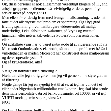
Ok, disse personer er nok allesammen væsentligt klogere på IT, end
arbejdsgruppens medlemmer, så selvfølgelig er deres personlige
server sikret på behørig vis !
Men ellers fører de sig frem med tvungen mailscanning…, uden at
fatte at det allerstørste mailproblem er spamming. Og i høj grad
frivillig spamming, hvor mailbrugere videresender alt muligt
underlødigt, f.eks. falske virus-alarmer, på kryds og tværs til
hinanden, eller netværkskvælende PowerPoint præsentationer,
eller…
Og adskillige virus har jo været rigtig gode til at videresende sig via
Microsoft Outlooks adressekartotek, så mon ikke problemet hÃ©r i
virkeligheden er måden Microsoft har konstrueret deres mailprogram
og deres operativsystem ?
Og så brugeradfærd, altså
!
Vælge en udbyder uden filtrering ?
Næh, det ville jeg aldrig gøre, men jeg vil gerne kunne styre graden
af filtrering…
Nogle gange får jeg en sygelig lyst til at se, at jeg har vundet i et
eller andet Nigeriansk milliondollar email-lotteri. Jeg skal blot sende
dem mine personlige data og bankoplysninger og 1000$, så vil jeg
VUPTI modtage min supergevinst 🙂
NOT !
Og lær så brugerne, hvilket også er jer paneldeltagere, at man ikke