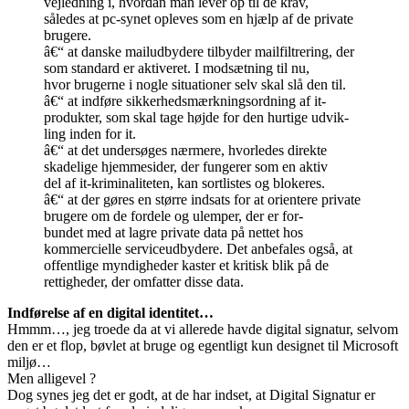
vejledning i, hvordan man lever op til de krav,
således at pc-synet opleves som en hjælp af de private
brugere.
â€“ at danske mailudbydere tilbyder mailfiltrering, der
som standard er aktiveret. I modsætning til nu,
hvor brugerne i nogle situationer selv skal slå den til.
â€“ at indføre sikkerhedsmærkningsordning af it-
produkter, som skal tage højde for den hurtige udvik-
ling inden for it.
â€“ at det undersøges nærmere, hvorledes direkte
skadelige hjemmesider, der fungerer som en aktiv
del af it-kriminaliteten, kan sortlistes og blokeres.
â€“ at der gøres en større indsats for at orientere private
brugere om de fordele og ulemper, der er for-
bundet med at lagre private data på nettet hos
kommercielle serviceudbydere. Det anbefales også, at
offentlige myndigheder kaster et kritisk blik på de
rettigheder, der omfatter disse data.
Indførelse af en digital identitet…
Hmmm…, jeg troede da at vi allerede havde digital signatur, selvom
den er et flop, bøvlet at bruge og egentligt kun designet til Microsoft
miljø…
Men alligevel ?
Dog synes jeg det er godt, at de har indset, at Digital Signatur er