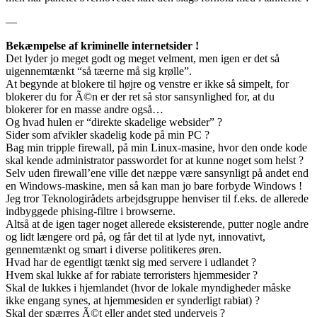
—
Bekæmpelse af kriminelle internetsider !
Det lyder jo meget godt og meget velment, men igen er det så
uigennemtænkt “så tæerne må sig krølle”.
At begynde at blokere til højre og venstre er ikke så simpelt, for
blokerer du for Ã©n er der ret så stor sansynlighed for, at du
blokerer for en masse andre også…
Og hvad hulen er “direkte skadelige websider” ?
Sider som afvikler skadelig kode på min PC ?
Bag min tripple firewall, på min Linux-masine, hvor den onde kode
skal kende administrator passwordet for at kunne noget som helst ?
Selv uden firewall’ene ville det næppe være sansynligt på andet end
en Windows-maskine, men så kan man jo bare forbyde Windows !
Jeg tror Teknologirådets arbejdsgruppe henviser til f.eks. de allerede
indbyggede phising-filtre i browserne.
Altså at de igen tager noget allerede eksisterende, putter nogle andre
og lidt længere ord på, og får det til at lyde nyt, innovativt,
gennemtænkt og smart i diverse politikeres øren.
Hvad har de egentligt tænkt sig med servere i udlandet ?
Hvem skal lukke af for rabiate terroristers hjemmesider ?
Skal de lukkes i hjemlandet (hvor de lokale myndigheder måske
ikke engang synes, at hjemmesiden er synderligt rabiat) ?
Skal der spærres Ã©t eller andet sted undervejs ?