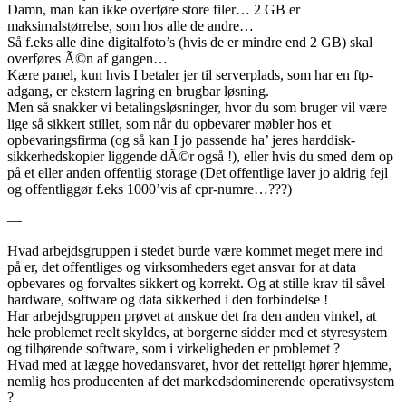
Damn, man kan ikke overføre store filer… 2 GB er
maksimalstørrelse, som hos alle de andre…
Så f.eks alle dine digitalfoto’s (hvis de er mindre end 2 GB) skal
overføres Ã©n af gangen…
Kære panel, kun hvis I betaler jer til serverplads, som har en ftp-
adgang, er ekstern lagring en brugbar løsning.
Men så snakker vi betalingsløsninger, hvor du som bruger vil være
lige så sikkert stillet, som når du opbevarer møbler hos et
opbevaringsfirma (og så kan I jo passende ha’ jeres harddisk-
sikkerhedskopier liggende dÃ©r også !), eller hvis du smed dem op
på et eller anden offentlig storage (Det offentlige laver jo aldrig fejl
og offentliggør f.eks 1000’vis af cpr-numre…???)
—
Hvad arbejdsgruppen i stedet burde være kommet meget mere ind
på er, det offentliges og virksomheders eget ansvar for at data
opbevares og forvaltes sikkert og korrekt. Og at stille krav til såvel
hardware, software og data sikkerhed i den forbindelse !
Har arbejdsgruppen prøvet at anskue det fra den anden vinkel, at
hele problemet reelt skyldes, at borgerne sidder med et styresystem
og tilhørende software, som i virkeligheden er problemet ?
Hvad med at lægge hovedansvaret, hvor det retteligt hører hjemme,
nemlig hos producenten af det markedsdominerende operativsystem
?