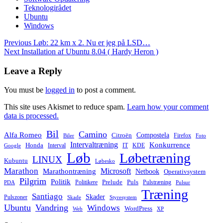
Teknologirådet
Ubuntu
Windows
Post
Previous
Løb: 22 km x 2. Nu er jeg på LSD…
navigation
Next
Installation af Ubuntu 8.04 ( Hardy Heron )
Leave a Reply
You must be
logged in
to post a comment.
This site uses Akismet to reduce spam.
Learn how your comment
data is processed.
Bil
Camino
Alfa Romeo
Compostela
Citroën
Firefox
Biler
Foto
Intervaltræning
Konkurrence
Honda
Interval
IT
KDE
Google
Løb
Løbetræning
LINUX
Kubuntu
Løbesko
Marathon
Microsoft
Marathontræning
Netbook
Operativsystem
Pilgrim
Politik
Prelude
Puls
Politikere
Pulstræning
PDA
Pulsur
Træning
Santiago
Skader
Pulszoner
Skade
Styresystem
Ubuntu
Vandring
Windows
WordPress
Web
XP