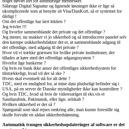
noget bøvlet lort for almindelige mennesker.
Sålænge Digital Signatur og lignende løsninger ikke er lige så
ukomplicerede som at benytte sit Visa/DanKort, så er systemet for
dårligt !
Om det offentlige har lært lektien ?
Jeg tvivler !!!
Og hvorfor sammenblande det private og det offentlige ?
Jeg mener, nu snakker vi jo sikkerhed og så introducerer panelet selv
den kæmpe usikkerhedsfaktor det er, at sammenblande adgang til
det offentlige, med adgang til det private ?
Hvor vil vi trække grænsen for hvilke private institutioner, der
tillades at køre med det offentlige adgangssystem ?
Hvorfor lige bankerne ?
Og hvis en bank ikke anser det offentliges sikkerhedsystem for
tilstrækkeligt, hvad vil der så ske ?
Hvem skal eventuelt stå for alt dette ?
TDC, med en mulighed for, at mine data pludseligt befinder sig i
USA, på en server de Danske myndigheder ikke kan kontrollere ?
Og hvis TDC, hvad så hvis de videresælges til eks.vis et
Saudiarabisk, Pakistansk, eller lign. selskab ?
Hvilken sikkerhed er der så ?
Spørgsmål som skal rejses omkring alle, man kunne forestille sig
skulle forvalte en sådan sikkerhedsløsning.
Automatisk tvungen sikkerhedsopdateringer af software er det