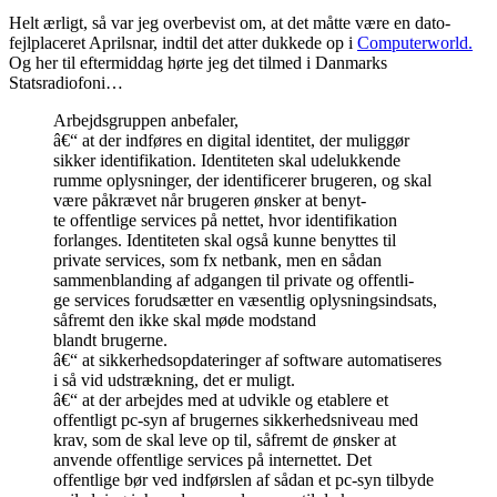
Helt ærligt, så var jeg overbevist om, at det måtte være en dato-
fejlplaceret Aprilsnar, indtil det atter dukkede op i
Computerworld.
Og her til eftermiddag hørte jeg det tilmed i Danmarks
Statsradiofoni…
Arbejdsgruppen anbefaler,
â€“ at der indføres en digital identitet, der muliggør
sikker identifikation. Identiteten skal udelukkende
rumme oplysninger, der identificerer brugeren, og skal
være påkrævet når brugeren ønsker at benyt-
te offentlige services på nettet, hvor identifikation
forlanges. Identiteten skal også kunne benyttes til
private services, som fx netbank, men en sådan
sammenblanding af adgangen til private og offentli-
ge services forudsætter en væsentlig oplysningsindsats,
såfremt den ikke skal møde modstand
blandt brugerne.
â€“ at sikkerhedsopdateringer af software automatiseres
i så vid udstrækning, det er muligt.
â€“ at der arbejdes med at udvikle og etablere et
offentligt pc-syn af brugernes sikkerhedsniveau med
krav, som de skal leve op til, såfremt de ønsker at
anvende offentlige services på internettet. Det
offentlige bør ved indførslen af sådan et pc-syn tilbyde