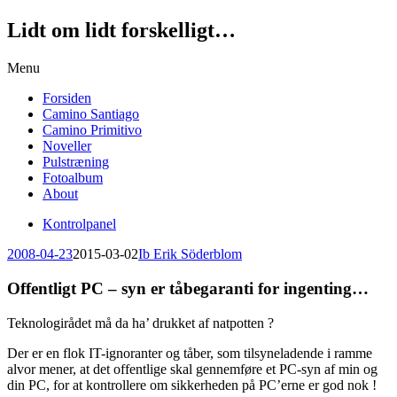
Lidt om lidt forskelligt…
Skip
Menu
to
Forsiden
content
Camino Santiago
Camino Primitivo
Noveller
Pulstræning
Fotoalbum
About
Kontrolpanel
2008-04-23
2015-03-02
Ib Erik Söderblom
Offentligt PC – syn er tåbegaranti for ingenting…
Teknologirådet må da ha’ drukket af natpotten ?
Der er en flok IT-ignoranter og tåber, som tilsyneladende i ramme
alvor mener, at det offentlige skal gennemføre et PC-syn af min og
din PC, for at kontrollere om sikkerheden på PC’erne er god nok !