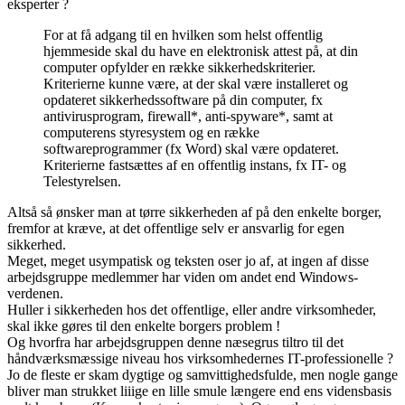
eksperter ?
For at få adgang til en hvilken som helst offentlig
hjemmeside skal du have en elektronisk attest på, at din
computer opfylder en række sikkerhedskriterier.
Kriterierne kunne være, at der skal være installeret og
opdateret sikkerhedssoftware på din computer, fx
antivirusprogram, firewall*, anti-spyware*, samt at
computerens styresystem og en række
softwareprogrammer (fx Word) skal være opdateret.
Kriterierne fastsættes af en offentlig instans, fx IT- og
Telestyrelsen.
Altså så ønsker man at tørre sikkerheden af på den enkelte borger,
fremfor at kræve, at det offentlige selv er ansvarlig for egen
sikkerhed.
Meget, meget usympatisk og teksten oser jo af, at ingen af disse
arbejdsgruppe medlemmer har viden om andet end Windows-
verdenen.
Huller i sikkerheden hos det offentlige, eller andre virksomheder,
skal ikke gøres til den enkelte borgers problem !
Og hvorfra har arbejdsgruppen denne næsegrus tiltro til det
håndværksmæssige niveau hos virksomhedernes IT-professionelle ?
Jo de fleste er skam dygtige og samvittighedsfulde, men nogle gange
bliver man strukket liiige en lille smule længere end ens vidensbasis