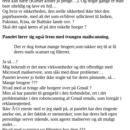
reelt kan bære (Kurser koster jo penge…). Og nogle gange er man
bare uheldig og lave en fejl…
Og hvor er sikkerheden, den reelle sikkerhed ikke blot den
papirbaserede, med alt det som er/bliver udliciteret til Indien,
Pakistan, Kina, de Baltiske lande osv. ?
Skal det også tørres af på den enkelte borger ?
Panelet fører sig også frem med tvungen mailscanning.
Der er dog fortsat mange brugere,som takker nej til at få
deres mails scannet og filtreret.
Ja så…?
Mig bekendt er det mest virksomheder og det offentlige med
Microsoft mailservere, som slås med disse problemer…
Panelet leverer jo heller ikke nogle tal for deres påstande, så…
Mange brugere ???
Hvad med at tvinge alle borgere over på Gmail ?
Men så har panelet til gengæld i den forbindelse, ret i det
problematiske i den robotscanning af Gmail emails, som foregår i
reklameøjemed.
Ikke Ã©t eneste sted er jeg stødt på, at panelet har den ringeste
anelse om, at der faktisk er mennesker, som har deres helt egen
personlige server stående, som agerer mailserver og alt muligt
andet…
Hvad med scanning og filtrering hos dem ???