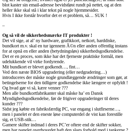
blot kaster sin email-adresse bevidstløst rundt på nettet, og at den
heller ikke skal stå i klar tekst på nogle hjemmesider.
Hvis I ikke forstår hvorfor det er et problem, så… SUK !
–
Og så vil de sikkerhedsmærke IT produkter !
Det vil sige, at al’ ny hardware, grafikkort, netkort, harddiske,
bundkort m.v. skal en tur igennem Ã©n eller anden offentlig instans
for at opnå en eller anden (betydningsløs) sikkerhedsgodkendelse.
Det er en proces, som ikke har det fjerneste praktiske formål, men
udelukkende vil virke fordyrende.
Mit bundkort er blevet godkendt…, fint…
Ved den næste BIOS upgradering (eller nedgradering…)
introduceres der måske nogle grundlæggende ændringer som gør, at
betingelserne for den tidligere godkendelse ikke længere er opfyldt !
Og hvad gør vi så, kære venner ???
Men alle bundkortfabrikanter skal måske ha’ en Dansk
Myndighedsgodkendelse, før de frigiver opgraderinger til deres
kunder ???
Sidst jeg købte en fabriksfærdig PC, var engang i slutfirserne…,
men i panelet er den eneste løse computerdel de vist kan forestille
sig, et USB-stik…
Gamere skifter indmad i deres PC’er oftere end de skifter sokker,
men har panelet overhovedet haft den slags forhold med i tankerne ?