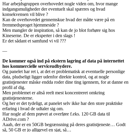
Har arbejdsgruppen overhovedet nogle viden om, hvor mange
indgangsmuligheder der eventuelt skal spærres og hvad
konsekvensen vil blive ?
Kan de overhovedet gennemskue hvad der måtte være på en
fremmedsproget hjemmeside ?
Men mangler de inspiration, så kan de jo blot forhøre sig hos
Kineserne. De er eksperter i den slags !
Er det sådant et samfund vi vil ???
—
De kommer også ind på ekstern lagring af data på internettet
hos kommercielle serviceudbydere.
Og panelet har ret i, at det er problematisk at eventuelle personlige
data, pludseligt ligger udenfor direkte kontrol, og at nogle
gratistjenester måske endda roder dine ting igennem, for at danne en
profil af dig.
Men problemet er altså reelt mest koncentreret omkring
gratistjenesterne.
Og her er det tydeligt, at panelet selv ikke har den store praktiske
erfaring i hvad de udtaler sig om.
Har nogle af dem prøvet at overføre f.eks. 120 GB data til
ADrive.com ?
Aaah, der er en 50GB begrænsning på deres gratistjeneste… Godt
så, 50 GB er jo alligevel en sjat, så…