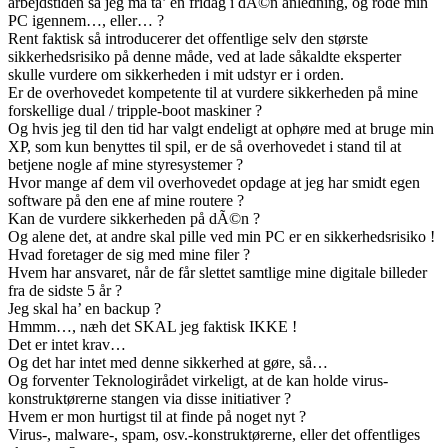
arbejdstiden så jeg må ta’ en fridag i dÃ©n anledning, og rode min
PC igennem…, eller… ?
Rent faktisk så introducerer det offentlige selv den største
sikkerhedsrisiko på denne måde, ved at lade såkaldte eksperter
skulle vurdere om sikkerheden i mit udstyr er i orden.
Er de overhovedet kompetente til at vurdere sikkerheden på mine
forskellige dual / tripple-boot maskiner ?
Og hvis jeg til den tid har valgt endeligt at ophøre med at bruge min
XP, som kun benyttes til spil, er de så overhovedet i stand til at
betjene nogle af mine styresystemer ?
Hvor mange af dem vil overhovedet opdage at jeg har smidt egen
software på den ene af mine routere ?
Kan de vurdere sikkerheden på dÃ©n ?
Og alene det, at andre skal pille ved min PC er en sikkerhedsrisiko !
Hvad foretager de sig med mine filer ?
Hvem har ansvaret, når de får slettet samtlige mine digitale billeder
fra de sidste 5 år ?
Jeg skal ha’ en backup ?
Hmmm…, næh det SKAL jeg faktisk IKKE !
Det er intet krav…
Og det har intet med denne sikkerhed at gøre, så…
Og forventer Teknologirådet virkeligt, at de kan holde virus-
konstruktørerne stangen via disse initiativer ?
Hvem er mon hurtigst til at finde på noget nyt ?
Virus-, malware-, spam, osv.-konstruktørerne, eller det offentliges