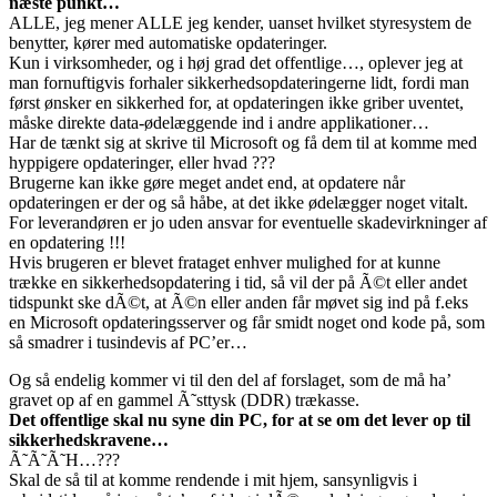
næste punkt…
ALLE, jeg mener ALLE jeg kender, uanset hvilket styresystem de
benytter, kører med automatiske opdateringer.
Kun i virksomheder, og i høj grad det offentlige…, oplever jeg at
man fornuftigvis forhaler sikkerhedsopdateringerne lidt, fordi man
først ønsker en sikkerhed for, at opdateringen ikke griber uventet,
måske direkte data-ødelæggende ind i andre applikationer…
Har de tænkt sig at skrive til Microsoft og få dem til at komme med
hyppigere opdateringer, eller hvad ???
Brugerne kan ikke gøre meget andet end, at opdatere når
opdateringen er der og så håbe, at det ikke ødelægger noget vitalt.
For leverandøren er jo uden ansvar for eventuelle skadevirkninger af
en opdatering !!!
Hvis brugeren er blevet frataget enhver mulighed for at kunne
trække en sikkerhedsopdatering i tid, så vil der på Ã©t eller andet
tidspunkt ske dÃ©t, at Ã©n eller anden får møvet sig ind på f.eks
en Microsoft opdateringsserver og får smidt noget ond kode på, som
så smadrer i tusindevis af PC’er…
Og så endelig kommer vi til den del af forslaget, som de må ha’
gravet op af en gammel Ã˜sttysk (DDR) trækasse.
Det offentlige skal nu syne din PC, for at se om det lever op til
sikkerhedskravene…
Ã˜Ã˜Ã˜H…???
Skal de så til at komme rendende i mit hjem, sansynligvis i