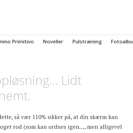
ino Primitivo
Noveller
Pulstræning
Fotoalb
løsning… Lidt
 nemt.
ette, så vær 110% sikker på, at din skærm kan
 noget rod (som kan ordnes igen…, men alligevel