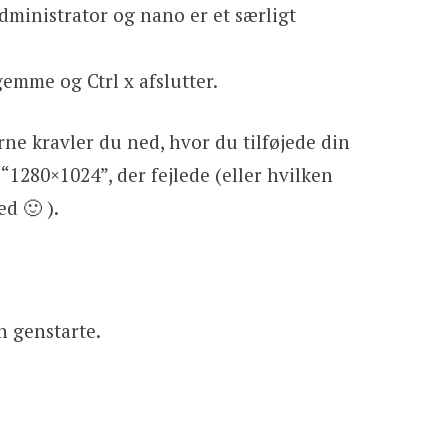
dministrator og nano er et særligt
emme og Ctrl x afslutter.
ne kravler du ned, hvor du tilføjede din
“1280×1024”, der fejlede (eller hvilken
d 🙂 ).
n genstarte.