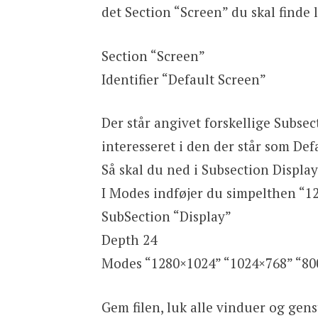
det Section “Screen” du skal finde l
Section “Screen”
Identifier “Default Screen”
Der står angivet forskellige Subsec
interesseret i den der står som Defa
Så skal du ned i Subsection Display
I Modes indføjer du simpelthen “128
SubSection “Display”
Depth 24
Modes “1280×1024” “1024×768” “80
Gem filen, luk alle vinduer og gen