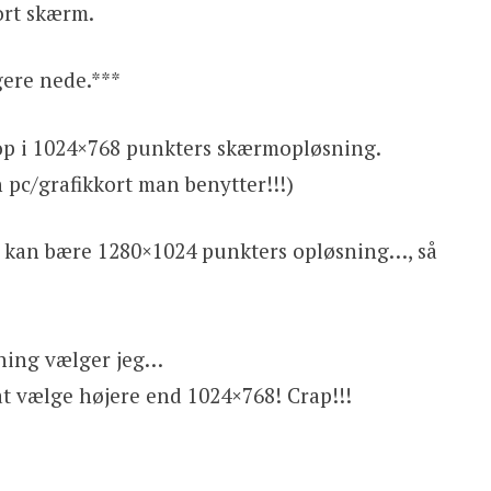
ort skærm.
ere nede.***
op i 1024×768 punkters skærmopløsning.
n pc/grafikkort man benytter!!!)
en kan bære 1280×1024 punkters opløsning…, så
sning vælger jeg…
at vælge højere end 1024×768! Crap!!!