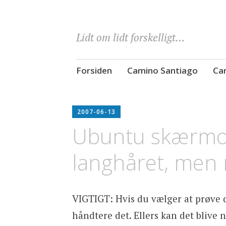
Lidt om lidt forskelligt…
Skip
Forsiden
Camino Santiago
Cam
to
content
2007-06-13
Ubuntu skærmop
langhåret, men
VIGTIGT: Hvis du vælger at prøve d
håndtere det. Ellers kan det blive