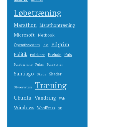
Løbetræning
Marathon
Marathontræning
Microsoft
Netbook
Pilgrim
Operativsystem
PDA
Politik
Prelude
Puls
Politikere
Pulstræning
Pulszoner
Pulsur
Santiago
Skader
Skade
Træning
Styresystem
Ubuntu
Vandring
Web
Windows
WordPress
XP