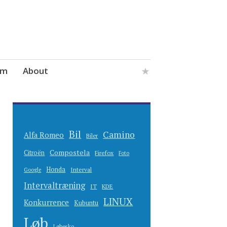
um
About
Bil
Camino
Alfa Romeo
Biler
Compostela
Citroën
Firefox
Foto
Honda
Interval
Google
Intervaltræning
IT
KDE
LINUX
Konkurrence
Kubuntu
Løb
Løbesko