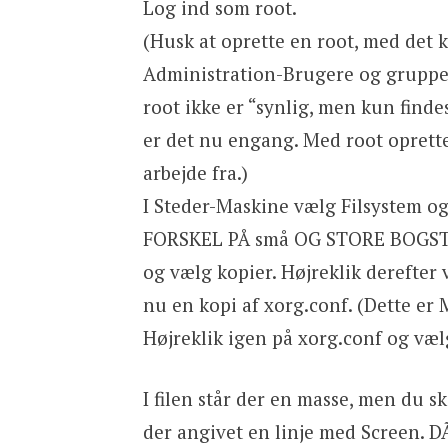
Log ind som root.
(Husk at oprette en root, med det 
Administration-Brugere og grupper
root ikke er “synlig, men kun find
er det nu engang. Med root oprett
arbejde fra.)
I Steder-Maskine vælg Filsystem og 
FORSKEL PÅ små OG STORE BOGSTAVE
og vælg kopier. Højreklik derefter 
nu en kopi af xorg.conf. (Dette e
Højreklik igen på xorg.conf og væl
I filen står der en masse, men du sk
der angivet en linje med Screen. DÃ