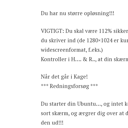
Du har nu større opløsning!!!
VIGTIGT: Du skal være 112% sikker
du skriver ind (de 1280×1024 er ku
widescreenformat, f.eks.)
Kontroller i H…. & R.., at din skæ
Når det går i Kage!
*** Redningsforsøg ***
Du starter din Ubuntu…, og intet 
sort skærm, og ærgrer dig over at d
den ud!!!