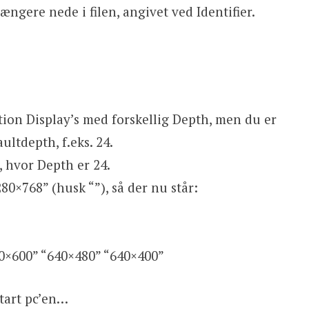
ængere nede i filen, angivet ved Identifier.
tion Display’s med forskellig Depth, men du er
ultdepth, f.eks. 24.
, hvor Depth er 24.
0×768” (husk “”), så der nu står:
0×600” “640×480” “640×400”
start pc’en…