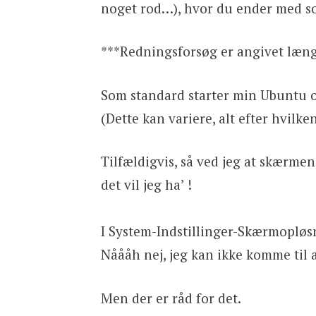
noget rod…), hvor du ender med s
***Redningsforsøg er angivet læng
Som standard starter min Ubuntu 
(Dette kan variere, alt efter hvilke
Tilfældigvis, så ved jeg at skærm
det vil jeg ha’ !
I System-Indstillinger-Skærmoplø
Nåååh nej, jeg kan ikke komme til 
Men der er råd for det.