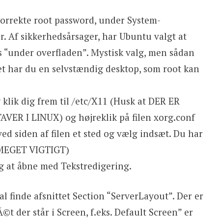
korrekte root password, under System-
. Af sikkerhedsårsager, har Ubuntu valgt at
es “under overfladen”. Mystisk valg, men sådan
et har du en selvstændig desktop, som root kan
klik dig frem til /etc/X11 (Husk at DER ER
R I LINUX) og højreklik på filen xorg.conf
ved siden af filen et sted og vælg indsæt. Du har
r MEGET VIGTIGT)
g at åbne med Tekstredigering.
al finde afsnittet Section “ServerLayout”. Der er
©t der står i Screen, f.eks. Default Screen” er