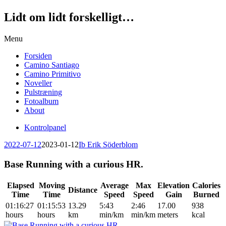
Lidt om lidt forskelligt…
Skip
Menu
to
Forsiden
content
Camino Santiago
Camino Primitivo
Noveller
Pulstræning
Fotoalbum
About
Kontrolpanel
2022-07-12
2023-01-12
Ib Erik Söderblom
Base Running with a curious HR.
Elapsed
Moving
Average
Max
Elevation
Calories
Distance
Time
Time
Speed
Speed
Gain
Burned
01:16:27
01:15:53
13.29
5:43
2:46
17.00
938
hours
hours
km
min/km
min/km
meters
kcal