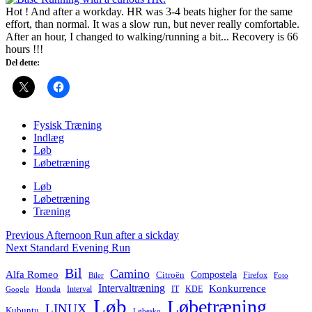
Hot ! And after a workday. HR was 3-4 beats higher for the same
effort, than normal. It was a slow run, but never really comfortable.
After an hour, I changed to walking/running a bit... Recovery is 66
hours !!!
Del dette:
Fysisk Træning
Indlæg
Løb
Løbetræning
Løb
Løbetræning
Træning
Post
Previous
Afternoon Run after a sickday
navigation
Next
Standard Evening Run
Bil
Camino
Alfa Romeo
Compostela
Citroën
Firefox
Biler
Foto
Intervaltræning
Konkurrence
Honda
Interval
IT
KDE
Google
Løb
Løbetræning
LINUX
Kubuntu
Løbesko