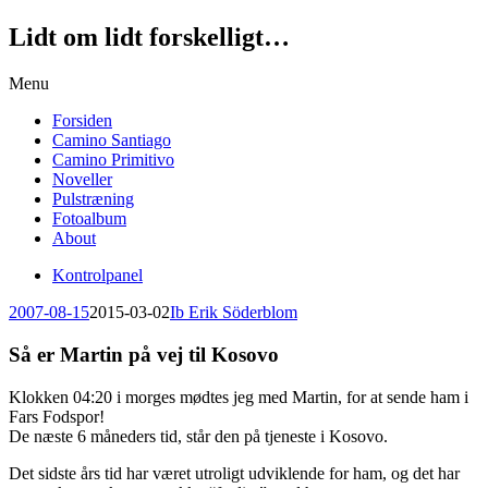
Lidt om lidt forskelligt…
Skip
Menu
to
Forsiden
content
Camino Santiago
Camino Primitivo
Noveller
Pulstræning
Fotoalbum
About
Kontrolpanel
2007-08-15
2015-03-02
Ib Erik Söderblom
Så er Martin på vej til Kosovo
Klokken 04:20 i morges mødtes jeg med Martin, for at sende ham i
Fars Fodspor!
De næste 6 måneders tid, står den på tjeneste i Kosovo.
Det sidste års tid har været utroligt udviklende for ham, og det har