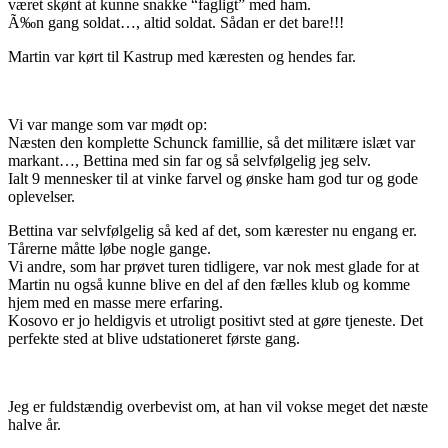
været skønt at kunne snakke “fagligt” med ham.
Ã‰n gang soldat…, altid soldat. Sådan er det bare!!!
Martin var kørt til Kastrup med kæresten og hendes far.
Vi var mange som var mødt op:
Næsten den komplette Schunck famillie, så det militære islæt var
markant…, Bettina med sin far og så selvfølgelig jeg selv.
Ialt 9 mennesker til at vinke farvel og ønske ham god tur og gode
oplevelser.
Bettina var selvfølgelig så ked af det, som kærester nu engang er.
Tårerne måtte løbe nogle gange.
Vi andre, som har prøvet turen tidligere, var nok mest glade for at
Martin nu også kunne blive en del af den fælles klub og komme
hjem med en masse mere erfaring.
Kosovo er jo heldigvis et utroligt positivt sted at gøre tjeneste. Det
perfekte sted at blive udstationeret første gang.
Jeg er fuldstændig overbevist om, at han vil vokse meget det næste
halve år.