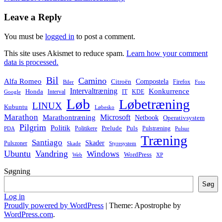
Leave a Reply
You must be
logged in
to post a comment.
This site uses Akismet to reduce spam.
Learn how your comment
data is processed.
Bil
Camino
Alfa Romeo
Compostela
Citroën
Firefox
Biler
Foto
Intervaltræning
Konkurrence
Honda
Interval
IT
KDE
Google
Løb
Løbetræning
LINUX
Kubuntu
Løbesko
Marathon
Microsoft
Marathontræning
Netbook
Operativsystem
Pilgrim
Politik
Prelude
Puls
Politikere
Pulstræning
PDA
Pulsur
Træning
Santiago
Skader
Pulszoner
Skade
Styresystem
Ubuntu
Vandring
Windows
WordPress
Web
XP
Søgning
Søg
Log in
Proudly powered by WordPress
|
Theme: Apostrophe by
WordPress.com
.